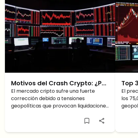
Motivos del Crash Crypto: ¿Por
Top 3
qué están bajando las
El mercado cripto sufre una fuerte
cript
El pre
corrección debido a tensiones
los 75
criptomonedas hoy?
cayen
geopolíticas que provocan liquidaciones
geopolí
masivas y salidas récord en los ETF de
rendim
Bitcoin.
un cri