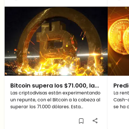
Bitcoin supera los $71.000, las
Predi
altcoins le siguen, la vista
Las criptodivisas están experimentando
Bitco
La ren
un repunte, con el Bitcoin a la cabeza al
Cash-a
puesta en nuevos máximos
del 
superar los 71.000 dólares. Esta
se ha 
tendencia alcista se extiende a las
import
altcoins, encendiendo el optimismo en
cripto
todo el mercado. Alcanzará Bitcoin
de est