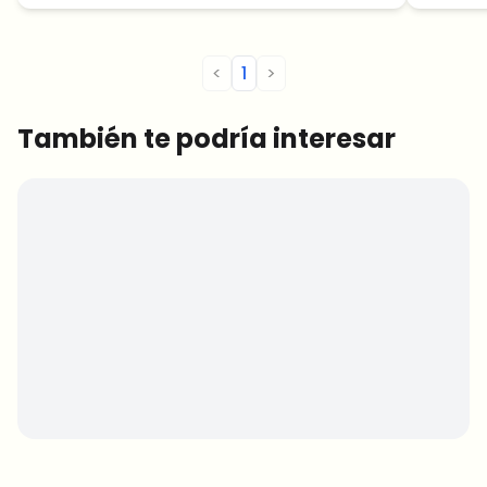
nuevos máximos?
los op
<
1
>
También te podría interesar