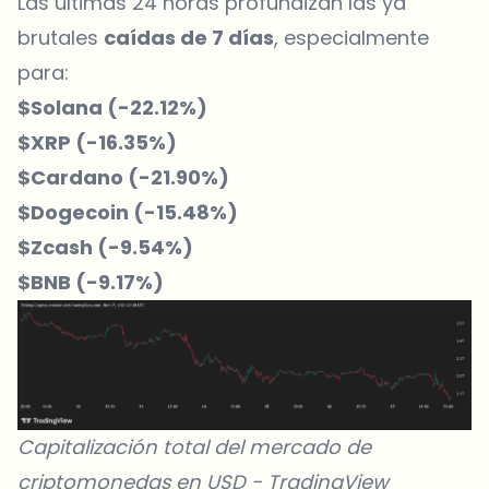
Las últimas 24 horas profundizan las ya
brutales
caídas de 7 días
, especialmente
para:
$Solana (-22.12%)
$XRP (-16.35%)
$Cardano (-21.90%)
$Dogecoin (-15.48%)
$Zcash (-9.54%)
$BNB (-9.17%)
Capitalización total del mercado de
criptomonedas en USD -
TradingView