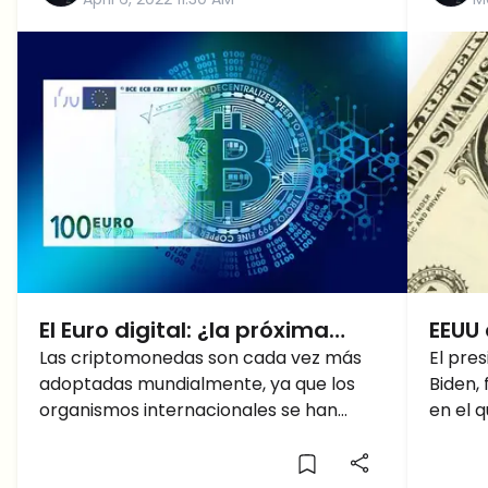
El Euro digital: ¿la próxima
EEUU
criptomoneda?
Las criptomonedas son cada vez más
prop
El pre
adoptadas mundialmente, ya que los
Biden,
organismos internacionales se han
en el 
empezado a dar cuenta de todas sus
evalua
virtudes. Por
cript