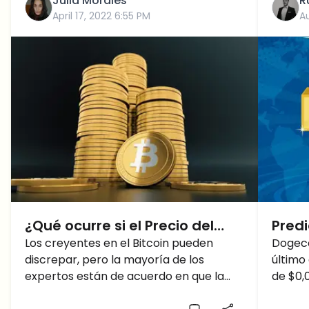
Julia Morales
R
April 17, 2022 6:55 PM
A
¿Qué ocurre si el Precio del
Predi
Bitcoin va a la baja?
Los creyentes en el Bitcoin pueden
Prec
Dogeco
discrepar, pero la mayoría de los
último
$0.01
expertos están de acuerdo en que la
de $0,0
subida de sus precios es una burbuja. La
posibi