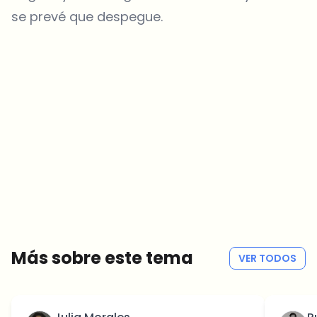
se prevé que despegue.
¿Sobre qué temas deberíamos profundizar?
Selecciona lo que de verdad te interesa. Tus elecciones se
incorporan directamente en nuestra planificación editorial.
Noticias cripto que de verdad valen tu tiempo.
Cada semana. 60 segundos de lectura. Cuidadosamente
seleccionadas por nuestros editores — sin hype, sin mails
promocionales, sin spam.
Sin spam
Política de privacidad
Más sobre este tema
VER TODOS