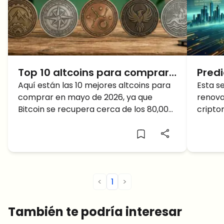
Top 10 altcoins para comprar
Predi
en mayo de 2026 mientras
Aquí están las 10 mejores altcoins para
Bitco
Esta 
comprar en mayo de 2026, ya que
renova
Bitcoin se recupera
BTC 
Bitcoin se recupera cerca de los 80,000
cripto
máxi
dólares y la dinámica del mercado
optimi
final
cambia.
que el
máximo
julio?
<
1
>
También te podría interesar