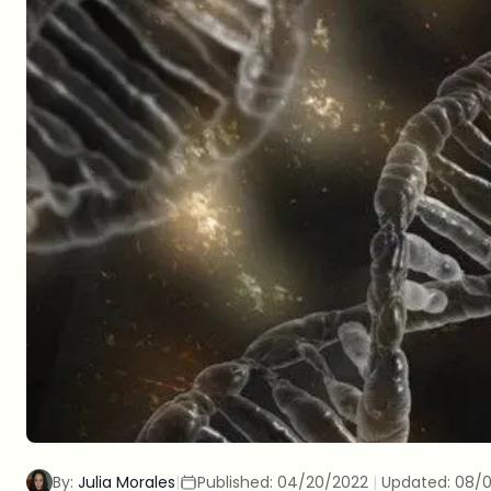
By:
Julia Morales
|
Published:
04/20/2022
|
Updated:
08/