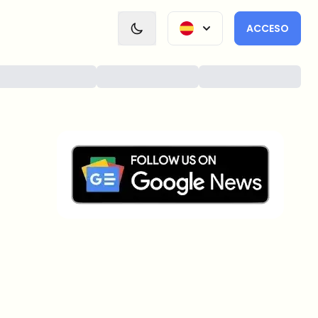
ACCESO
¿Sobre qué temas deberíamos
profundizar?
Selecciona lo que de verdad te interesa. Tus
elecciones se incorporan directamente en nuestra
planificación editorial.