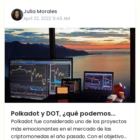
Julia Morales
April 22, 2022 9:49 AM
Polkadot y DOT, ¿qué podemos
esperar?
Polkadot fue considerado uno de los proyectos
más emocionantes en el mercado de las
criptomonedas el año pasado. Con el objetivo