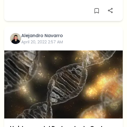
de su propia internet blockchain, el proyecto
en 2021 dio esperanzas para mejorar la
conexión de diferentes blockchains entre sí.
¿Sigue viva esta visión en 2022 y puede el cripto
Polkadot afianzarse en los próximos meses?
Alejandro Navarro
April 20, 2022 2:57 AM