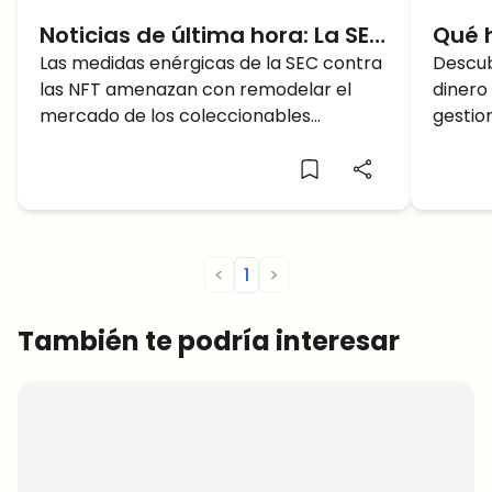
Noticias de última hora: La SEC
Qué h
apunta a las NFT
Las medidas enérgicas de la SEC contra
dine
Descub
las NFT amenazan con remodelar el
dinero
mercado de los coleccionables
gestio
digitales. Cómo afectará a OpenSea, los
de vist
creadores, las marcas y el futuro de las
NFT?
<
1
>
También te podría interesar