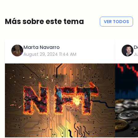
Sin spam
Política de privacidad
Más sobre este tema
VER TODOS
Marta Navarro
D
August 29, 2024 11:44 AM
J