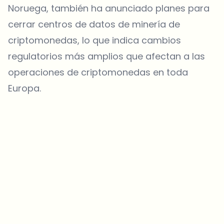
Noruega, también ha anunciado planes para
cerrar centros de datos de minería de
criptomonedas, lo que indica cambios
regulatorios más amplios que afectan a las
operaciones de criptomonedas en toda
Europa.
¿Sobre qué temas deberíamos profundizar?
Selecciona lo que de verdad te interesa. Tus elecciones se
incorporan directamente en nuestra planificación editorial.
Noticias cripto que de verdad valen tu tiempo.
Cada semana. 60 segundos de lectura. Cuidadosamente
seleccionadas por nuestros editores — sin hype, sin mails
promocionales, sin spam.