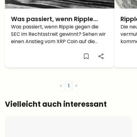
Was passiert, wenn Ripple
Rippl
gegen die SEC gewinnt? – XRP
Was passiert, wenn Ripple gegen die
steig
Die ne
SEC im Rechtsstreit gewinnt? Sehen wir
vermut
Coin bei 5 Dollar?
SEC 
einen Anstieg vom XRP Coin auf die
komme
Marke von 5 Dollar?
könnte
Anstie
<
1
>
Vielleicht auch interessant