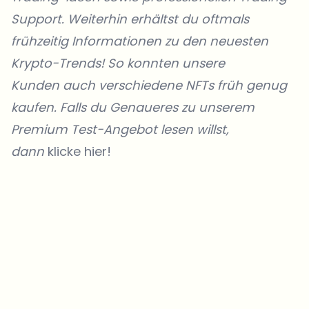
Support. Weiterhin erhältst du oftmals
frühzeitig Informationen zu den neuesten
Krypto-Trends! So konnten unsere
Kunden
auch verschiedene NFTs früh genug
kaufen. Falls du Genaueres zu unserem
Premium Test-Angebot lesen willst,
dann
klicke hier!
Welche Themen sollen wir vertiefen?
Wähle aus, was dich aktuell beschäftigt. Deine Auswahl fließt direkt
in unsere Themenplanung ein.
Crypto-News, die wirklich Mehrwert bringen.