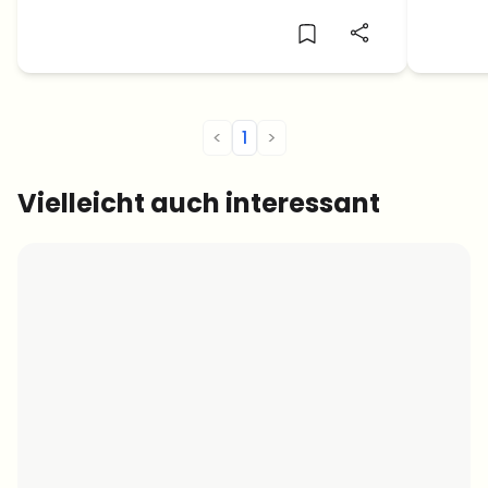
Wir klären euch auf!
aus? W
<
1
>
Vielleicht auch interessant