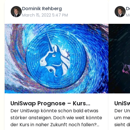
Dominik Rehberg
D
March 15, 2022 5:47 PM
M
UniSwap Prognose – Kurs
UniS
könnte schon bald stärker
Der UniSwap könnte schon bald etwas
tief 
Der Un
stärker ansteigen. Doch wie weit könnte
um meh
ansteigen!
noch 
der Kurs in naher Zukunft noch fallen?
sieht 