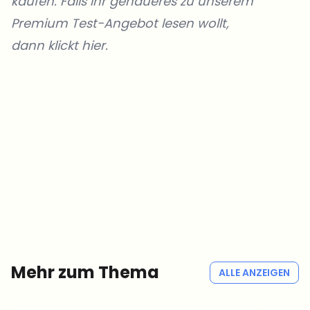
kaufen. Falls ihr genaueres zu unserem
Premium Test-Angebot lesen wollt,
dann klickt hier.
Welche Themen sollen wir vertiefen?
Wähle aus, was dich aktuell beschäftigt. Deine Auswahl fließt direkt
in unsere Themenplanung ein.
Crypto-News, die wirklich Mehrwert bringen.
Wöchentlich. 60 Sekunden Lesezeit. Sorgfältig kuratiert von unserer
Redaktion — kein Hype, keine Werbe-Mails, kein Spam.
Kein Spam
Datenschutzerklärung
Mehr zum Thema
ALLE ANZEIGEN