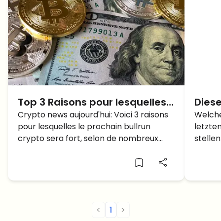
Top 3 Raisons pour lesquelles
Diese
le Prochain Crypto Bullrun sera
Crypto news aujourd'hui: Voici 3 raisons
komm
Welche
pour lesquelles le prochain bullrun
letzte
FORT !
expl
crypto sera fort, selon de nombreux
stellen
analystes.
könnte
<
1
>