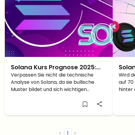
Solana Kurs Prognose 2025:
Solan
SOL Kursausbruch auf Neues
Verpassen Sie nicht die technische
SOL a
Wird d
Analyse von Solana, da sie bullische
auf 70
ATH durch Cup and Handle
komm
Muster bildet und sich wichtigen
hinter
Muster
Com
Unterstützungs- und
den Tr
Widerstandsniveaus nähert, was auf
Allzei
potenziell bedeutende SOL-
Preisbewegungen hindeutet.
<
1
>