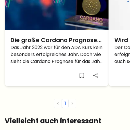
Die große Cardano Prognose
Wird 
für das Jahr 2023 – Kann der
Das Jahr 2022 war für den ADA Kurs kein
den 
Der Ca
besonders erfolgreiches Jahr. Doch wie
erfolg
ADA Kurs wieder explodieren?
sieht die Cardano Prognose für das Jahr
auch s
2023 aus?
Jahr 2
<
1
>
Vielleicht auch interessant