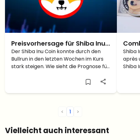
Preisvorhersage für Shiba Inu
Comb
Coin: SHIB bald 10 Cent?
Der Shiba Inu Coin konnte durch den
devr
Shiba 
Bullrun in den letzten Wochen im Kurs
après 
deven
stark steigen. Wie sieht die Prognose für
Shiba 
die Zukunft aus?
aujourd
<
1
>
Vielleicht auch interessant