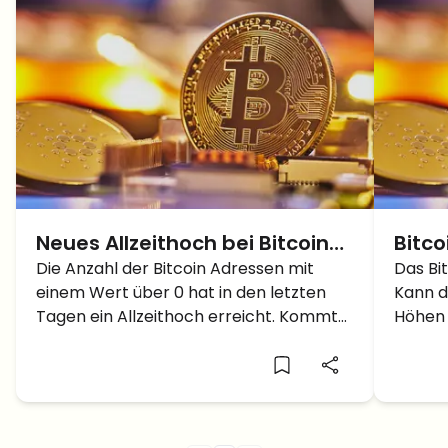
Neues Allzeithoch bei Bitcoin
Bitco
Adressen – Vorbote für den
Die Anzahl der Bitcoin Adressen mit
jetzt
Das Bi
einem Wert über 0 hat in den letzten
Kann d
Bullenmarkt?
Tagen ein Allzeithoch erreicht. Kommt
Höhen 
jetzt ein Bitcoin Bullenmarkt?
knack