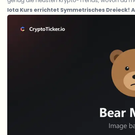
genug die neusten Krypto-Trends, wovon du mas
Iota Kurs errichtet Symmetrisches Dreieck! A