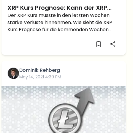
XRP Kurs Prognose: Kann der XRP
wieder die Marke von 1 Dollar
Der XRP Kurs musste in den letzten Wochen
starke Verluste hinnehmen. Wie sieht die XRP
angreifen?
Kurs Prognose für die kommenden Wochen
aus?
Dominik Rehberg
May 14, 2021 4:39 PM