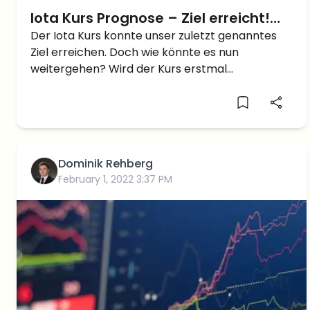
Iota Kurs Prognose – Ziel erreicht!
Was passiert als nächstes?
Der Iota Kurs konnte unser zuletzt genanntes
Ziel erreichen. Doch wie könnte es nun
weitergehen? Wird der Kurs erstmal
korrigieren?
Dominik Rehberg
February 1, 2022 3:37 PM