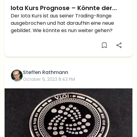
Iota Kurs Prognose – Könnte der
Kurs bald die $2 Marke erreichen?
Der Iota Kurs ist aus seiner Trading-Range
ausgebrochen und hat daraufhin eine neue
gebildet. Wie könnte es nun weiter gehen?
Steffen Rathmann
October 6, 2023 8:43 PM