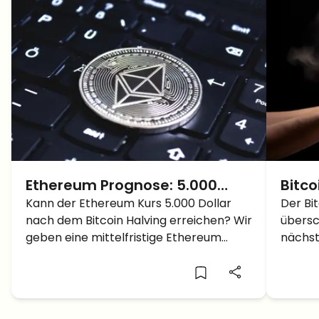
Ethereum Prognose: 5.000
Bitco
Dollar nach dem BTC Halving?
Kann der Ethereum Kurs 5.000 Dollar
übers
Der Bit
nach dem Bitcoin Halving erreichen? Wir
übersc
Dolla
geben eine mittelfristige Ethereum
nächst
für d
Prognose ab.
Allzeit