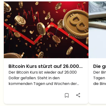
Bitcoin Kurs stürzt auf 26.000
Die 
Dollar – Steht der große
Der Bitcoin Kurs ist wieder auf 26.000
Prog
Der Bi
Dollar gefallen. Steht in den
Tagen 
Bitcoin Crash unter 20.000
– Ka
kommenden Tagen und Wochen der
die Bi
Dollar bevor?
noch 
große Bitcoin Crash bevor?
Jahre