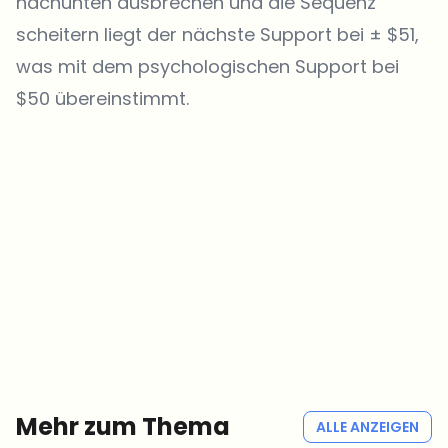
nachunten ausbrechen und die Sequenz
scheitern liegt der nächste Support bei ± $51,
was mit dem psychologischen Support bei
$50 übereinstimmt.
Welche Themen sollen wir vertiefen?
Wähle aus, was dich aktuell beschäftigt. Deine Auswahl fließt direkt
in unsere Themenplanung ein.
Crypto-News, die wirklich Mehrwert bringen.
Wöchentlich. 60 Sekunden Lesezeit. Sorgfältig kuratiert von unserer
Redaktion — kein Hype, keine Werbe-Mails, kein Spam.
Kein Spam
Datenschutzerklärung
Mehr zum Thema
ALLE ANZEIGEN