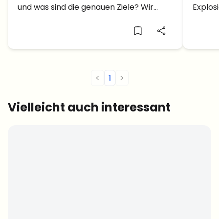
und was sind die genauen Ziele? Wir
Explos
klären euch auf!
nächs
<
1
>
Vielleicht auch interessant