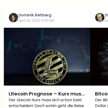
Dominik Rehberg
S
April 20, 2022 6:39 PM
D
Litecoin Prognose – Kurs muss
Bitco
sich jetzt entscheiden! Top
Der Litecoin Kurs muss sich schon bald
auf 4
Der Bi
entscheiden! Doch wohin geht die Reise
Dollar 
oder Flop?
BTC 