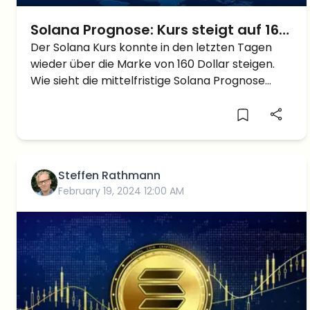
Solana Prognose: Kurs steigt auf 160
Dollar – Zeit zum Kaufen?
Der Solana Kurs konnte in den letzten Tagen
wieder über die Marke von 160 Dollar steigen.
Wie sieht die mittelfristige Solana Prognose
aus?
Steffen Rathmann
February 19, 2024 12:00 AM