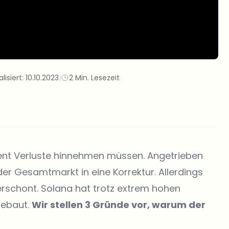
lisiert:
10.10.2023
|
2 Min. Lesezeit
ozent Verluste hinnehmen müssen. Angetrieben
er Gesamtmarkt in eine Korrektur. Allerdings
verschont. Solana hat trotz extrem hohen
gebaut.
Wir stellen 3 Gründe vor, warum der