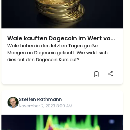
Wale kauften Dogecoin im Wert von
27 Millionen Dollar: Wie hoch kann
Wale haben in den letzten Tagen große
Mengen an Dogecoin gekauft. Wie wirkt sich
Doge Kurs steigen?
dies auf den Dogecoin Kurs auf?
Steffen Rathmann
November 2, 2023 8:00 AM