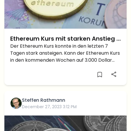
Ethereum Kurs mit starken Anstieg –
3.000 Dollar voraus?
Der Ethereum Kurs konnte in den letzten 7
Tagen stark ansteigen. Kann der Ethereum Kurs
in den kommenden Wochen auf 3.000 Dollar
steigen?
Steffen Rathmann
December 27, 2023 3:12 PM