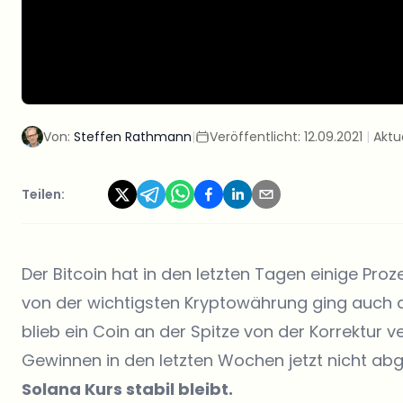
Von:
Steffen Rathmann
|
Veröffentlicht:
12.09.2021
|
Aktua
Teilen:
Der Bitcoin hat in den letzten Tagen einige Pr
von der wichtigsten Kryptowährung ging auch d
blieb ein Coin an der Spitze von der Korrektur 
Gewinnen in den letzten Wochen jetzt nicht ab
Solana Kurs stabil bleibt.