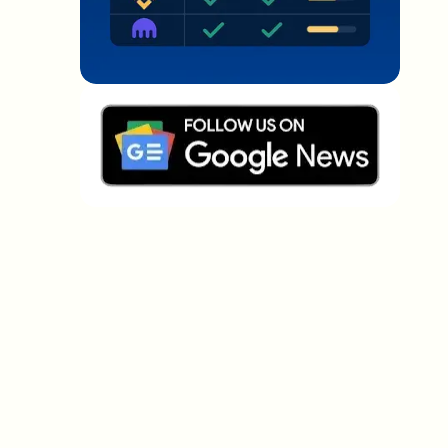
Welche Themen sollen wir vertiefen?
Wähle aus, was dich aktuell beschäftigt. Deine
Auswahl fließt direkt in unsere Themenplanung ein.
Crypto-News, die wirklich Mehrwert
bringen.