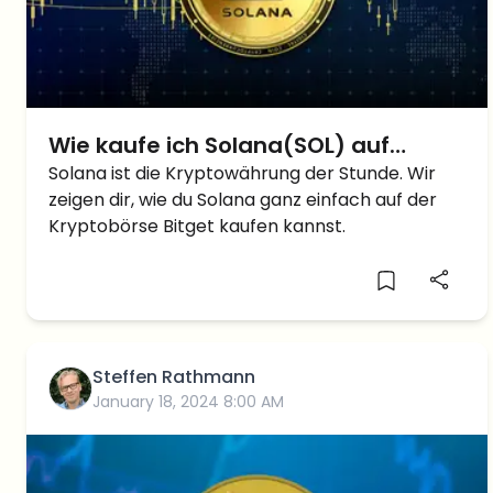
Wie kaufe ich Solana(SOL) auf
Bitget? Einfache Anleitung
Solana ist die Kryptowährung der Stunde. Wir
zeigen dir, wie du Solana ganz einfach auf der
Kryptobörse Bitget kaufen kannst.
Steffen Rathmann
January 18, 2024 8:00 AM