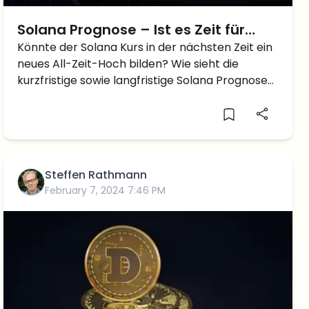
Solana Prognose – Ist es Zeit für
neue Höchststände?
Könnte der Solana Kurs in der nächsten Zeit ein
neues All-Zeit-Hoch bilden? Wie sieht die
kurzfristige sowie langfristige Solana Prognose
aus?
Steffen Rathmann
February 7, 2024 7:46 PM