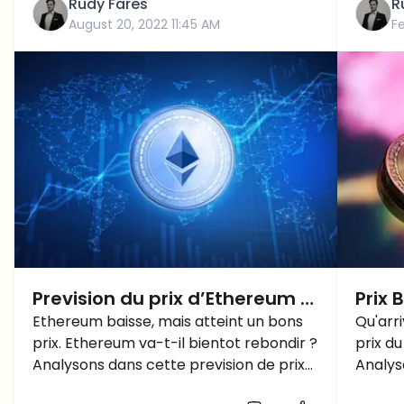
Rudy Fares
R
August 20, 2022 11:45 AM
F
Prevision du prix d’Ethereum –
Prix 
Ethereum baisse de 20 %,
Ethereum baisse, mais atteint un bons
form
Qu'arri
prix. Ethereum va-t-il bientot rebondir ?
prix d
rebondira-t-il?
Analysons dans cette prevision de prix
Analys
Ethereum.
du prix