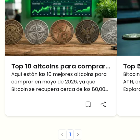
Top 10 altcoins para comprar
Top 
en mayo de 2026 mientras
Aquí están las 10 mejores altcoins para
comp
Bitcoi
comprar en mayo de 2026, ya que
ATH, c
Bitcoin se recupera
mejor
Bitcoin se recupera cerca de los 80,000
Explor
infr
dólares y la dinámica del mercado
para c
cambia.
<
1
>