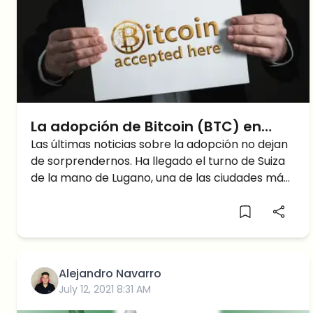
La adopción de Bitcoin (BTC) en
aumento: ahora en Suiza
Las últimas noticias sobre la adopción no dejan
de sorprendernos. Ha llegado el turno de Suiza
de la mano de Lugano, una de las ciudades más
importantes
Alejandro Navarro
July 12, 2021 8:31 AM