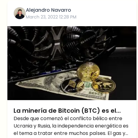
Alejandro Navarro
March 23, 2022 12:28 PM
La minería de Bitcoin (BTC) es el
futuro de la independencia
Desde que comenzó el conflicto bélico entre
Ucrania y Rusia, la independencia energética es
energética de EEUU
el tema a tratar entre muchos países. El gas y