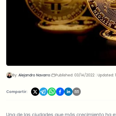
By:
Alejandro Navarro
|
Published:
03/14/2022
|
Updated:
Compartir:
Una de las ciudades que más crecimiento ha e