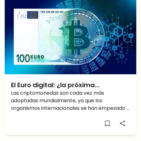
El Euro digital: ¿la próxima
criptomoneda?
Las criptomonedas son cada vez más
adoptadas mundialmente, ya que los
organismos internacionales se han empezado a
dar cuenta de todas sus virtudes. Por