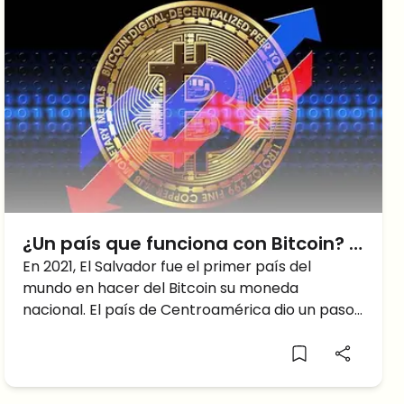
¿Un país que funciona con Bitcoin? El
caso de El Salvador
En 2021, El Salvador fue el primer país del
mundo en hacer del Bitcoin su moneda
nacional. El país de Centroamérica dio un paso
que desató mucho entusiasmo en la comunidad
de criptomonedas. Sin embargo, el país
también tuvo que aceptar muchas críticas. ¿Es
la historia de Bitcoin El Salvador realmente un