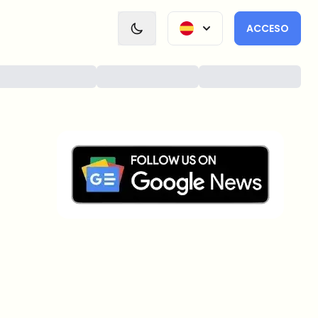
ACCESO
¿Sobre qué temas deberíamos
profundizar?
Selecciona lo que de verdad te interesa. Tus
elecciones se incorporan directamente en nuestra
planificación editorial.