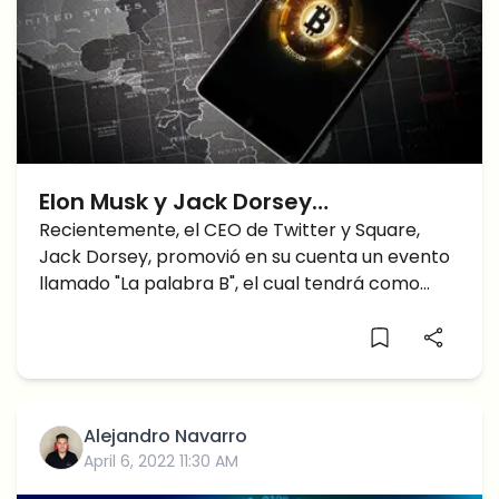
Elon Musk y Jack Dorsey
participarán en el evento de Bitcoin
Recientemente, el CEO de Twitter y Square,
Jack Dorsey, promovió en su cuenta un evento
llamado "La palabra B", el cual tendrá como
objetivo alentar a las
Alejandro Navarro
April 6, 2022 11:30 AM