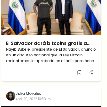
El Salvador dará bitcoins gratis a
sus ciudadanos
Nayib Bukele, presidente de El Salvador, anunció
en un discurso nacional que la Ley Bitcoin,
recientemente aprobada en el país para hacer
que Bitcoin sea
Julia Morales
April 20, 2022 10:58 PM