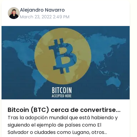
éxito?
Alejandro Navarro
March 23, 2022 2:49 PM
Bitcoin (BTC) cerca de convertirse
en moneda de curso legal en varios
Tras la adopción mundial que está habiendo y
siguiendo el ejemplo de países como El
países
Salvador o ciudades como Lugano, otros