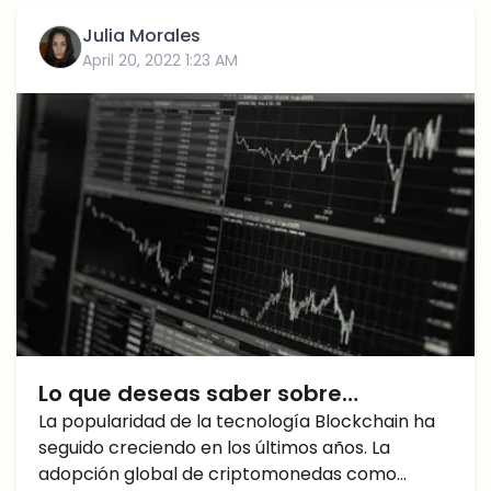
Julia Morales
April 20, 2022 1:23 AM
Lo que deseas saber sobre
Phantasma Crypto y más
La popularidad de la tecnología Blockchain ha
seguido creciendo en los últimos años. La
adopción global de criptomonedas como