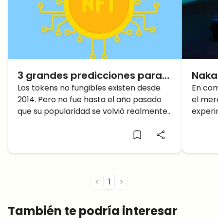
3 grandes predicciones para
Naka
el próximo año, los NFT para
Los tokens no fungibles existen desde
desc
En com
2014. Pero no fue hasta el año pasado
el mer
2022
PARA
que su popularidad se volvió realmente
experi
méto
fenomenal. De repente, las
medio 
criptomonedas explotaron en el arte,
acuerd
los juegos, la música y muchas otras
global
áreas por primera vez.
los $21
repres
compar
<
1
>
pronós
impuls
También te podría interesar
se esp