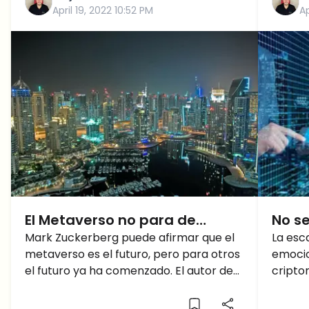
April 19, 2022 10:52 PM
Ap
El Metaverso no para de
No se
crecer y puede ser una
Mark Zuckerberg puede afirmar que el
al Me
La esc
metaverso es el futuro, pero para otros
emocio
Revolución para el Rubro
secto
el futuro ya ha comenzado. El autor de
cripto
Inmobiliario
Block
ciencia ficción Neal Stephenson acuñó
de los
el término "Metaverso" en su novela de
algo p