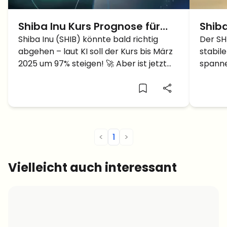
Shiba Inu Kurs Prognose für
Shiba
März 2025 – Community warnt
Shiba Inu (SHIB) könnte bald richtig
der 
Der SH
abgehen – laut KI soll der Kurs bis März
stabil
vor Gefahren
Ausb
2025 um 97% steigen! 🚀 Aber ist jetzt
spanne
wirklich der beste Zeitpunkt zum
der nä
Einsteigen, wenn immer mehr Betrüger
aktuel
unterwegs sind?
<
1
>
Vielleicht auch interessant