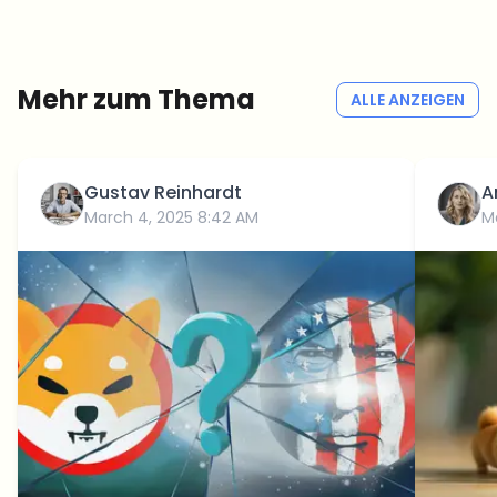
Redaktion — kein Hype, keine Werbe-Mails, kein Spam.
Kein Spam
Datenschutzerklärung
Mehr zum Thema
ALLE ANZEIGEN
Gustav Reinhardt
A
March 4, 2025 8:42 AM
M