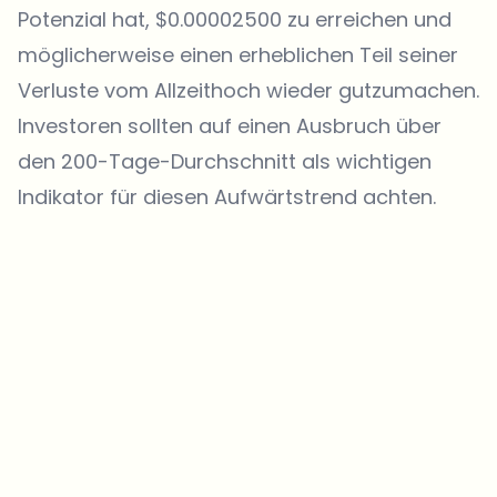
Potenzial hat, $0.00002500 zu erreichen und
möglicherweise einen erheblichen Teil seiner
Verluste vom Allzeithoch wieder gutzumachen.
Investoren sollten auf einen Ausbruch über
den 200-Tage-Durchschnitt als wichtigen
Indikator für diesen Aufwärtstrend achten.
Welche Themen sollen wir vertiefen?
Wähle aus, was dich aktuell beschäftigt. Deine Auswahl fließt direkt
in unsere Themenplanung ein.
Crypto-News, die wirklich Mehrwert bringen.
Wöchentlich. 60 Sekunden Lesezeit. Sorgfältig kuratiert von unserer