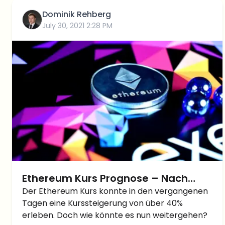
Dominik Rehberg
July 30, 2021 2:28 PM
Ethereum Kurs Prognose – Nach
40% Anstieg nun der Abstieg?
Der Ethereum Kurs konnte in den vergangenen
Tagen eine Kurssteigerung von über 40%
erleben. Doch wie könnte es nun weitergehen?