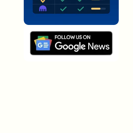
Welche Themen sollen wir vertiefen?
Wähle aus, was dich aktuell beschäftigt. Deine
Auswahl fließt direkt in unsere Themenplanung ein.
Crypto-News, die wirklich Mehrwert
bringen.