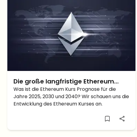
Die große langfristige Ethereum
Kurs Prognose: Wo steht ETH 2025,
Was ist die Ethereum Kurs Prognose für die
Jahre 2025, 2030 und 2040? Wir schauen uns die
2030 und 2040?
Entwicklung des Ethereum Kurses an.