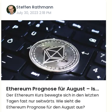
Steffen Rathmann
July 30, 2023 2:18 PM
Ethereum Prognose für August – Ist
ein ETH Kurs von 2.500 Dollar
Der Ethereum Kurs bewegte sich in den letzten
Tagen fast nur seitwärts. Wie sieht die
möglich?
Ethereum Prognose für den August aus?