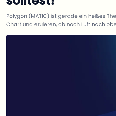
solltest!
Polygon (MATIC) ist gerade ein heißes The
Chart und eruieren, ob noch Luft nach obe