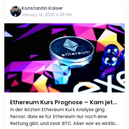
Konstantin Kaiser
January 14, 2020 4:29 PM
Ethereum Kurs Prognose – Kam jetzt
die Rettung?
In der letzten Ethereum Kurs Analyse ging
hervor, dass es für Ethereum nur noch eine
Rettung gibt, und zwar BTC. Aber war es wirklich