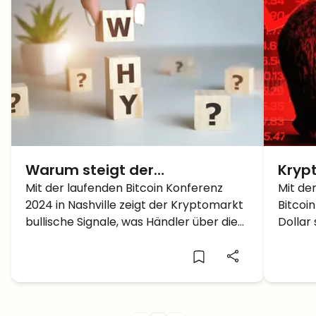
Warum steigt der
Kryp
Kryptomarkt HEUTE?
Mit der laufenden Bitcoin Konferenz
BTC 
Mit de
2024 in Nashville zeigt der Kryptomarkt
Bitcoi
bullische Signale, was Händler über die
Dollar 
Zukunft von Bitcoin und Altcoins
ruhen
fasziniert.
Nächst
weiter