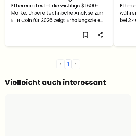
Technische Analyse zum ETH
Ethereum testet die wichtige $1.800-
ETH 
Ethere
Marke. Unsere technische Analyse zum
währen
Coin während des Krypto-
2.40
ETH Coin für 2026 zeigt Erholungsziele
bei 2.4
Crashs
und Unterstützungsebenen im aktuellen
alles 
Crash.
<
1
>
Vielleicht auch interessant