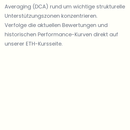
Averaging (DCA) rund um wichtige strukturelle
Unterstützungszonen konzentrieren.
Verfolge die aktuellen Bewertungen und
historischen Performance-Kurven direkt auf
unserer
ETH-Kursseite
.
Welche Themen sollen wir vertiefen?
Wähle aus, was dich aktuell beschäftigt. Deine Auswahl fließt direkt
in unsere Themenplanung ein.
Crypto-News, die wirklich Mehrwert bringen.
Wöchentlich. 60 Sekunden Lesezeit. Sorgfältig kuratiert von unserer
Redaktion — kein Hype, keine Werbe-Mails, kein Spam.
Kein Spam
Datenschutzerklärung