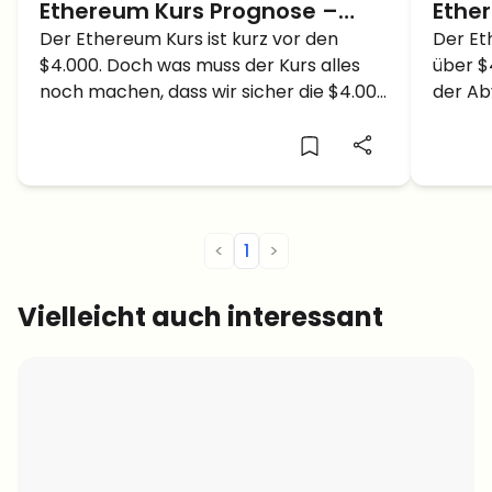
Ethereum Kurs Prognose –
Ethe
Steht der Kurs bald über
Der Ethereum Kurs ist kurz vor den
weit 
Der Et
$4.000. Doch was muss der Kurs alles
über $
$4.000?!
noch machen, dass wir sicher die $4.000
der Ab
erreichen?
noch f
<
1
>
Vielleicht auch interessant