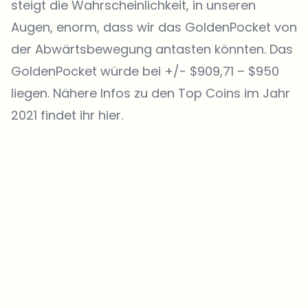
steigt die Wahrscheinlichkeit, in unseren
Augen, enorm, dass wir das GoldenPocket von
der Abwärtsbewegung antasten könnten. Das
GoldenPocket würde bei +/- $909,71 – $950
liegen. Nähere Infos zu den Top Coins im Jahr
2021 findet ihr hier.
Welche Themen sollen wir vertiefen?
Wähle aus, was dich aktuell beschäftigt. Deine Auswahl fließt direkt
in unsere Themenplanung ein.
Crypto-News, die wirklich Mehrwert bringen.
Wöchentlich. 60 Sekunden Lesezeit. Sorgfältig kuratiert von unserer
Redaktion — kein Hype, keine Werbe-Mails, kein Spam.