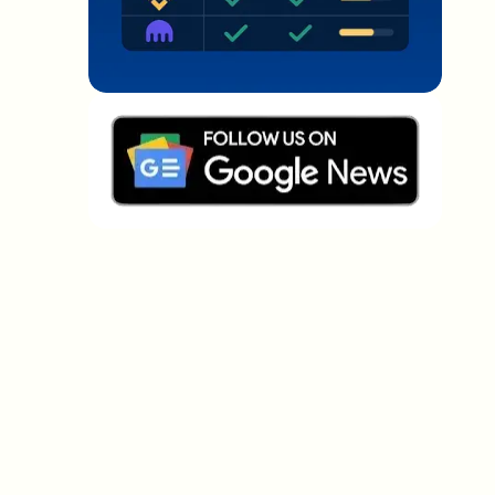
Welche Themen sollen wir vertiefen?
Wähle aus, was dich aktuell beschäftigt. Deine
Auswahl fließt direkt in unsere Themenplanung ein.
Crypto-News, die wirklich Mehrwert
bringen.