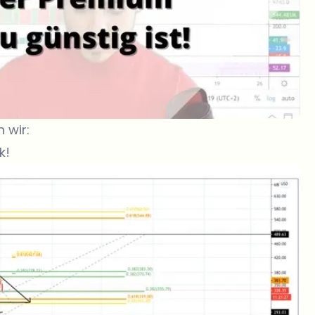
 wir:
k!