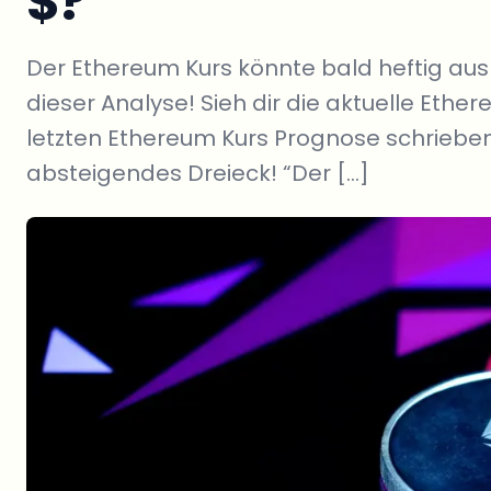
$?
Der Ethereum Kurs könnte bald heftig ausbr
dieser Analyse! Sieh dir die aktuelle Eth
letzten Ethereum Kurs Prognose schrieben
absteigendes Dreieck! “Der […]