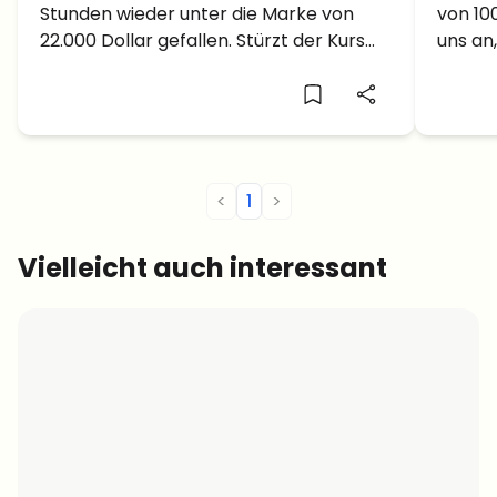
Stunden wieder unter die Marke von
von 10
die Z
22.000 Dollar gefallen. Stürzt der Kurs
uns an
weiter ab?
steige
<
1
>
Vielleicht auch interessant