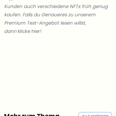
Kunden
auch verschiedene NFTs früh genug
kaufen. Falls du Genaueres zu unserem
Premium Test-Angebot lesen willst,
dann
klicke hier!
Welche Themen sollen wir vertiefen?
Wähle aus, was dich aktuell beschäftigt. Deine Auswahl fließt direkt
in unsere Themenplanung ein.
Crypto-News, die wirklich Mehrwert bringen.
Wöchentlich. 60 Sekunden Lesezeit. Sorgfältig kuratiert von unserer
Redaktion — kein Hype, keine Werbe-Mails, kein Spam.
Kein Spam
Datenschutzerklärung