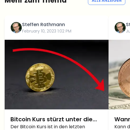
Mehr zum Thema
ALLE ANZEIGEN
Steffen Rathmann
S
February 10, 2023 1:02 PM
J
Bitcoin Kurs stürzt unter die
Wann 
Marke von 22.000 Dollar ab
Der Bitcoin Kurs ist in den letzten
die 1
Kann d