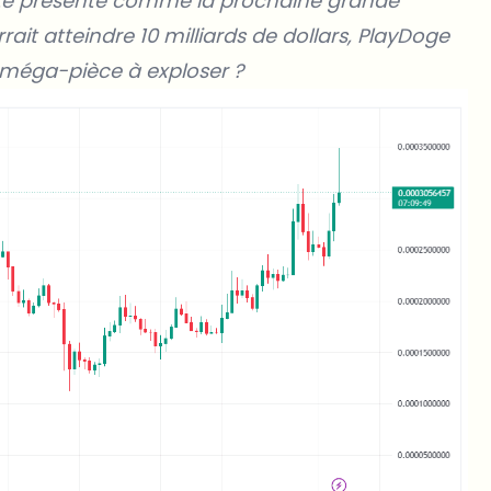
 été présenté comme la prochaine grande
rait atteindre 10 milliards de dollars, PlayDoge
e méga-pièce à exploser ?