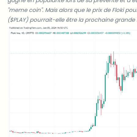
gagné en popularité lors de sa prévente et a
"meme coin". Mais alors que le prix de Floki pour
($PLAY) pourrait-elle être la prochaine grand