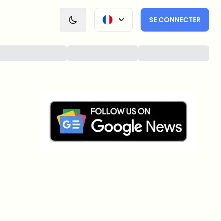
SE CONNECTER
Sur quels sujets devrions-nous
approfondir ?
Sélectionne les sujets qui t'intéressent vraiment. Tes
choix alimentent directement notre planification
éditoriale.