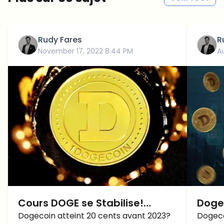
Rudy Fares
R
November 17, 2022 8:44 PM
A
Cours DOGE se Stabilise!
Dogec
Dogecoin atteint 20 centimes
Dogecoin atteint 20 cents avant 2023?
2023
Dogecoi