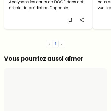
Analysons les cours de DOGE dans cet
nous a
avant 2023?
article de prédiction Dogecoin.
vue te
fonda
<
1
>
Vous pourriez aussi aimer