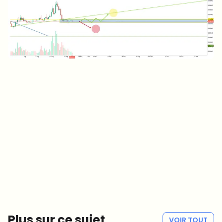
Sur quels sujets devrions-nous approfondir ?
Sélectionne les sujets qui t'intéressent vraiment. Tes choix
alimentent directement notre planification éditoriale.
Des news crypto qui valent vraiment ton temps.
Chaque semaine. 60 secondes de lecture. Soigneusement
sélectionnées par nos rédacteurs — pas de hype, pas de mails
promotionnels, pas de spam.
Pas de spam
Politique de confidentialité
Plus sur ce sujet
VOIR TOUT