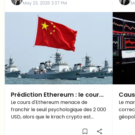
May 23, 2026 3:37 PM
M
Prédiction Ethereum : le cours
Caus
de l'ETH va-t-il chuter sous les
Le cours d'Ethereum menace de
Pourq
Le mar
franchir le seuil psychologique des 2 000
correc
2 000 $ ?
baiss
USD, alors que le krach crypto est
géopol
alimenté par les tensions USA-Iran et
liquida
les manœuvres de la Chine près de
record