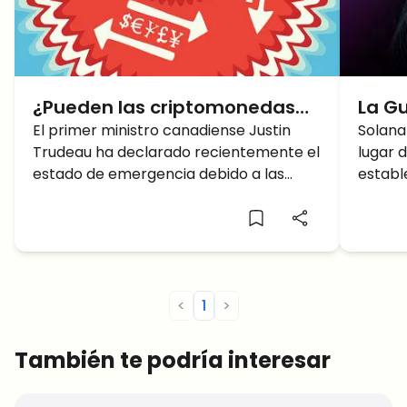
¿Pueden las criptomonedas
La Gu
ser de ayuda en Canadá?
El primer ministro canadiense Justin
Sola
Solana
Trudeau ha declarado recientemente el
lugar 
no q
estado de emergencia debido a las
establ
protestas del conocido “Convoy de la
transa
única
<
1
>
También te podría interesar