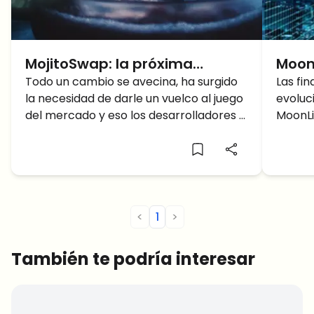
MojitoSwap: la próxima
Moonl
generación DEX basados en
Todo un cambio se avecina, ha surgido
comp
Las fi
la necesidad de darle un vuelco al juego
evoluc
KCC
Panc
del mercado y eso los desarrolladores e
MoonLi
inversores lo tienen bien claro, y
esta t
ha lan
descent
que ti
conver
Binanc
<
1
>
También te podría interesar