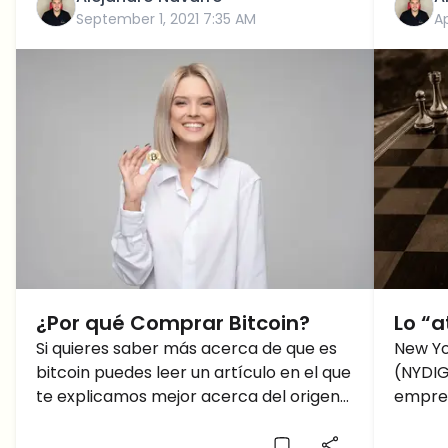
September 1, 2021 7:35 AM
Ap
¿Por qué Comprar Bitcoin?
Lo “a
Si quieres saber más acerca de que es
cami
New Yo
bitcoin puedes leer un artículo en el que
(NYDIG
te explicamos mejor acerca del origen
empres
de la primera criptomoneda de la
medid
historia. ¿Estás indeciso? ¿Oyes a todo
reina a