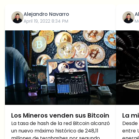
Alejandro Navarro
A
April 19, 2022 8:34 PM
M
Los Mineros venden sus Bitcoin
La mi
La tasa de hash de la red Bitcoin alcanzó
el fu
Desde 
un nuevo máximo histórico de 248,11
entre 
ener
millones de terahashes por segundo
energé