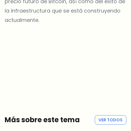
precio futuro de Bitcoin, así como del éxito de
la infraestructura que se está construyendo
actualmente.
¿Sobre qué temas deberíamos profundizar?
Selecciona lo que de verdad te interesa. Tus elecciones se
incorporan directamente en nuestra planificación editorial.
Noticias cripto que de verdad valen tu tiempo.
Cada semana. 60 segundos de lectura. Cuidadosamente
seleccionadas por nuestros editores — sin hype, sin mails
promocionales, sin spam.
Sin spam
Política de privacidad
Más sobre este tema
VER TODOS