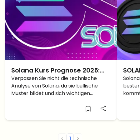
Solana Kurs Prognose 2025:
SOLA
SOL Kursausbruch auf Neues
Verpassen Sie nicht die technische
Krypt
Solana
Analyse von Solana, da sie bullische
besten
ATH durch Cup and Handle
2025 
Muster bildet und sich wichtigen
kommt 
Muster
Unterstützungs- und
wichti
Widerstandsniveaus nähert, was auf
potenziell bedeutende SOL-
Preisbewegungen hindeutet.
<
1
>