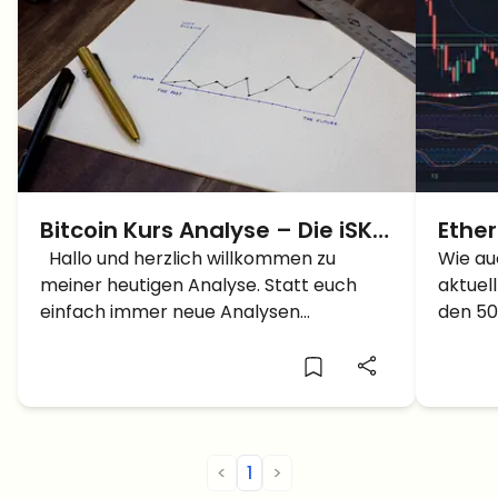
Bitcoin Kurs Analyse – Die iSKS
Ethe
zündet den Turbo!
Hallo und herzlich willkommen zu
Wie auc
meiner heutigen Analyse. Statt euch
aktuell
einfach immer neue Analysen
den 50
vorzusetzen, werde ich am Anfang einer
könnte
jeden Analyse zunächst die Entwicklung
zusätz
der letzten Analyse unter die Lupe
Fall e
nehmen. Schließlich wollen wir gucken,
bilden,
ob die Aussage zutreffend war, […]
<
1
>