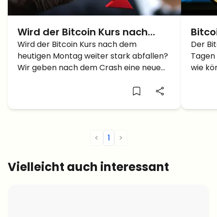
Wird der Bitcoin Kurs nach
Bitco
Montag noch weiter fallen?
Wird der Bitcoin Kurs nach dem
cras
Der Bi
heutigen Montag weiter stark abfallen?
Tagen 
es w
Wir geben nach dem Crash eine neue
wie kö
Bitcoin Prognose ab.
weiter
<
1
>
Vielleicht auch interessant