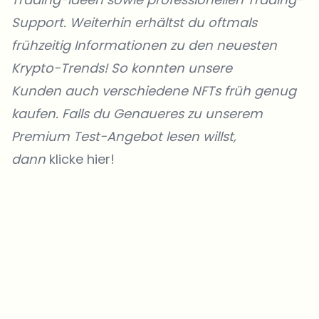
Support. Weiterhin erhältst du oftmals
frühzeitig Informationen zu den neuesten
Krypto-Trends! So konnten unsere
Kunden
auch verschiedene NFTs früh genug
kaufen. Falls du Genaueres zu unserem
Premium Test-Angebot lesen willst,
dann
klicke hier!
Welche Themen sollen wir vertiefen?
Wähle aus, was dich aktuell beschäftigt. Deine Auswahl fließt direkt
in unsere Themenplanung ein.
Crypto-News, die wirklich Mehrwert bringen.