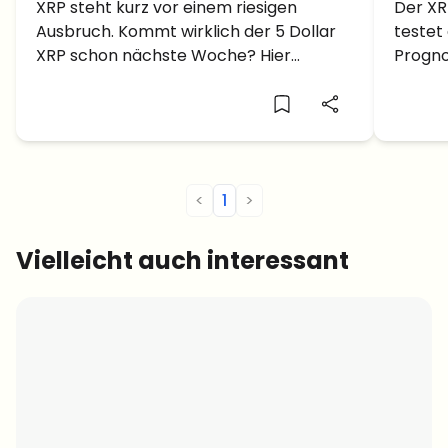
der 5 Dollar XRP Nächste
XRP steht kurz vor einem riesigen
visie
Der XR
Ausbruch. Kommt wirklich der 5 Dollar
testet
Woche?
4 % 
XRP schon nächste Woche? Hier
Progno
erfährst du, was Top Analysten jetzt
oder ei
prognostizieren!
<
1
>
Vielleicht auch interessant