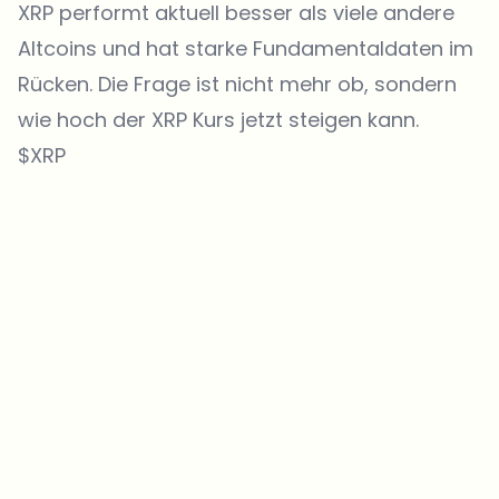
XRP performt aktuell besser als viele andere
Altcoins
und hat starke Fundamentaldaten im
Rücken. Die Frage ist nicht mehr ob, sondern
wie hoch der
XRP Kurs
jetzt steigen kann.
$XRP
Welche Themen sollen wir vertiefen?
Wähle aus, was dich aktuell beschäftigt. Deine Auswahl fließt direkt
in unsere Themenplanung ein.
Crypto-News, die wirklich Mehrwert bringen.
Wöchentlich. 60 Sekunden Lesezeit. Sorgfältig kuratiert von unserer
Redaktion — kein Hype, keine Werbe-Mails, kein Spam.
Kein Spam
Datenschutzerklärung