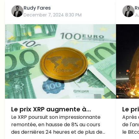
Rudy Fares
R
December 7, 2024 8:30 PM
Ju
Le prix XRP augmente à
Le pr
nouveau - atteindra-t-il
Le XRP poursuit son impressionnante
000$
Après 
remontée, en hausse de 8% au cours
de l'a
bientôt 3 dollars?
seme
des dernières 24 heures et de plus de
le Bitc
CHUT