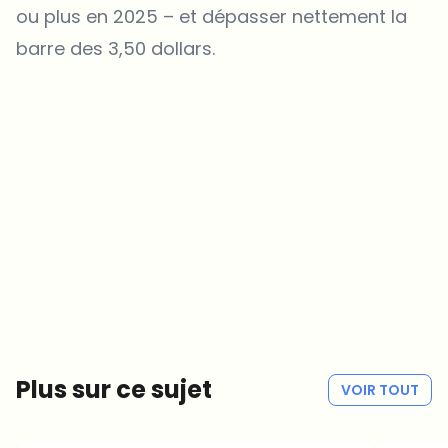
ou plus en 2025 – et dépasser nettement la
barre des 3,50 dollars.
Sur quels sujets devrions-nous approfondir ?
Sélectionne les sujets qui t'intéressent vraiment. Tes choix
alimentent directement notre planification éditoriale.
Des news crypto qui valent vraiment ton temps.
Chaque semaine. 60 secondes de lecture. Soigneusement
sélectionnées par nos rédacteurs — pas de hype, pas de mails
promotionnels, pas de spam.
Pas de spam
Politique de confidentialité
Plus sur ce sujet
VOIR TOUT