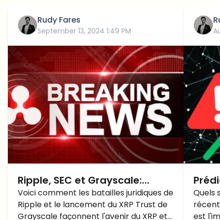
Rudy Fares
R
September 13, 2024 1:49 PM
A
Ripple, SEC et Grayscale:
Prédi
L'effet Ripple sur le prix du XRP
Voici comment les batailles juridiques de
haus
Quels s
Ripple et le lancement du XRP Trust de
récent
elle 
Grayscale façonnent l'avenir du XRP et
est l'i