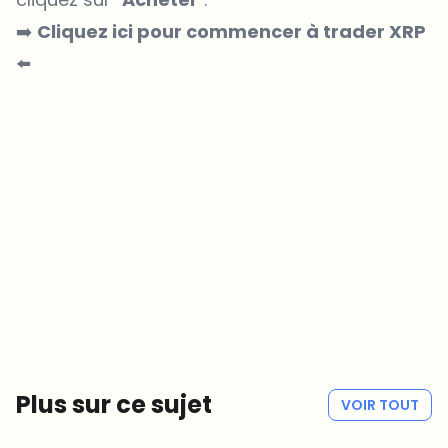
➡️
Cliquez ici pour commencer à trader XRP
⬅️
Sur quels sujets devrions-nous approfondir ?
Sélectionne les sujets qui t'intéressent vraiment. Tes choix
alimentent directement notre planification éditoriale.
Des news crypto qui valent vraiment ton temps.
Chaque semaine. 60 secondes de lecture. Soigneusement
sélectionnées par nos rédacteurs — pas de hype, pas de mails
promotionnels, pas de spam.
Pas de spam
Politique de confidentialité
Plus sur ce sujet
VOIR TOUT