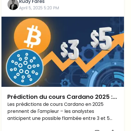
Rudy Fares
April 5, 2025 5:20 PM
Prédiction du cours Cardano 2025 :
L'intégration de BTC fera-t-elle
Les prédictions de cours Cardano en 2025
prennent de l'ampleur – les analystes
monter le cours de l'ADA à 3 ou 5
anticipent une possible flambée entre 3 et 5
dollars ?
dollars. Et après l'annonce récente de Charles