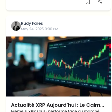
Rudy Fares
May 24, 2025 9:00 PM
Actualité XRP Aujourd’hui : Le Calme
Même si XRP sous-performe face au marché