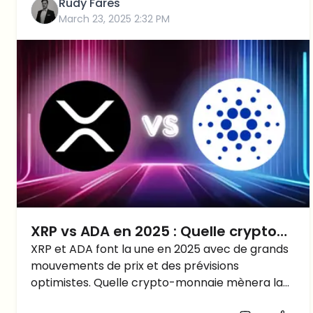
Rudy Fares
March 23, 2025 2:32 PM
XRP vs ADA en 2025 : Quelle crypto
mènera le prochain bull run ?
XRP et ADA font la une en 2025 avec de grands
mouvements de prix et des prévisions
optimistes. Quelle crypto-monnaie mènera la
prochaine course haussière ?