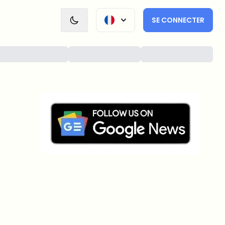
SE CONNECTER
Sur quels sujets devrions-nous
approfondir ?
Sélectionne les sujets qui t'intéressent vraiment. Tes
choix alimentent directement notre planification
éditoriale.