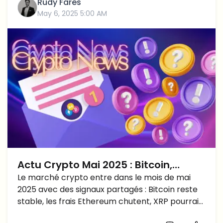
Rudy Fares
May 6, 2025 5:00 AM
Actu Crypto Mai 2025 : Bitcoin,
Ethereum et les Altcoins à Surveiller
Le marché crypto entre dans le mois de mai
2025 avec des signaux partagés : Bitcoin reste
stable, les frais Ethereum chutent, XRP pourrait
rebondir et Cardano cherche à repartir. Voici