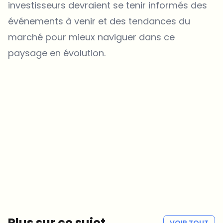
investisseurs devraient se tenir informés des
événements à venir et des tendances du
marché pour mieux naviguer dans ce
paysage en évolution.
Sur quels sujets devrions-nous approfondir ?
Sélectionne les sujets qui t'intéressent vraiment. Tes choix
alimentent directement notre planification éditoriale.
Des news crypto qui valent vraiment ton temps.
Chaque semaine. 60 secondes de lecture. Soigneusement
sélectionnées par nos rédacteurs — pas de hype, pas de mails
promotionnels, pas de spam.
Pas de spam
Politique de confidentialité
Plus sur ce sujet