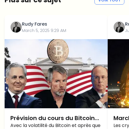
VOIR TOUT
Rudy Fares
R
March 5, 2025 9:29 AM
J
Prévision du cours du Bitcoin
Marc
2025 avant le prochain
Avec la volatilité du Bitcoin et après que
HAUS
Les cr