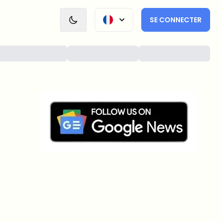
SE CONNECTER
Sur quels sujets devrions-nous
approfondir ?
Sélectionne les sujets qui t'intéressent vraiment. Tes
choix alimentent directement notre planification
éditoriale.