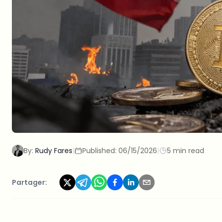
By:
Rudy Fares
|
Published:
06/15/2026
|
5 min read
Partager: