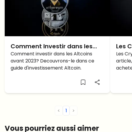
Comment Investir dans les
Les C
Altcoins avant 2023!
Comment investir dans les Altcoins
Voici
Les Cr
avant 2023? Decouvrons-le dans ce
articl
Mars
guide d'investissement Altcoin.
achete
elle fai
<
1
>
Vous pourriez aussi aimer