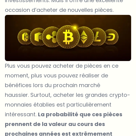
investissements. Mais il offre une excellente
occasion d’acheter de nouvelles pièces.
Plus vous pouvez acheter de pièces en ce
moment, plus vous pouvez réaliser de
bénéfices lors du prochain marché
haussier. Surtout, acheter les grandes crypto-
monnaies établies est particulièrement
intéressant.
La probabilité que ces pièces
prennent de la valeur au cours des
prochaines années est extrêmement