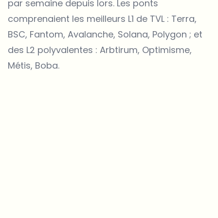
par semaine depuis lors. Les ponts
comprenaient les meilleurs L1 de TVL : Terra,
BSC, Fantom, Avalanche, Solana, Polygon ; et
des L2 polyvalentes : Arbtirum, Optimisme,
Métis, Boba.
Sur quels sujets devrions-nous approfondir ?
Sélectionne les sujets qui t'intéressent vraiment. Tes choix
alimentent directement notre planification éditoriale.
Des news crypto qui valent vraiment ton temps.
Chaque semaine. 60 secondes de lecture. Soigneusement
sélectionnées par nos rédacteurs — pas de hype, pas de mails
promotionnels, pas de spam.
Pas de spam
Politique de confidentialité