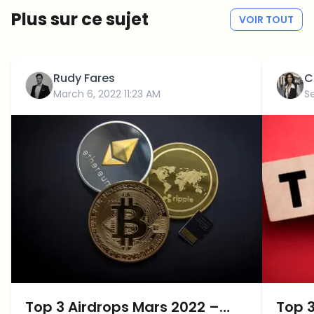
Plus sur ce sujet
VOIR TOUT
Rudy Fares
C
March 6, 2022 11:23 AM
S
Top 3 Airdrops Mars 2022 –
Top 