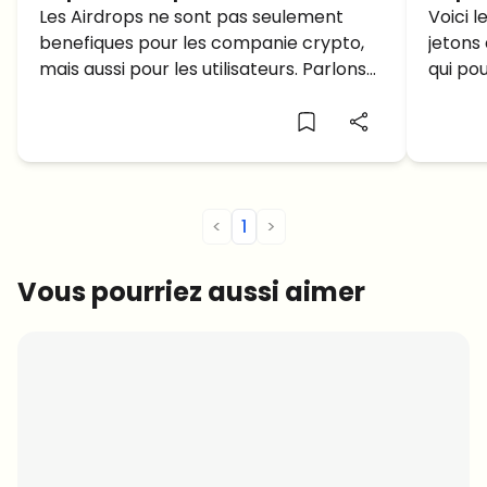
Decouvrez-les avant qu’ils ne
Les Airdrops ne sont pas seulement
suiv
Voici 
benefiques pour les companie crypto,
jetons
se terminent bientot!
mais aussi pour les utilisateurs. Parlons
qui po
du top 3 Airdrops Mars 2022.
signifi
<
1
>
Vous pourriez aussi aimer