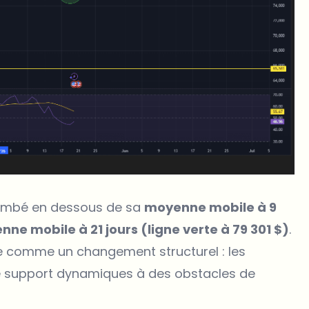
 tombé en dessous de sa
moyenne mobile à 9
ne mobile à 21 jours (ligne verte à 79 301 $)
.
lle comme un changement structurel : les
 support dynamiques à des obstacles de