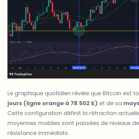
Le graphique quotidien révèle que Bitcoin est
jours (ligne orange à 78 502 $)
et de sa
moyen
Cette configuration définit la rétraction actue
moyennes mobiles sont passées de niveaux de
résistance immédiats.