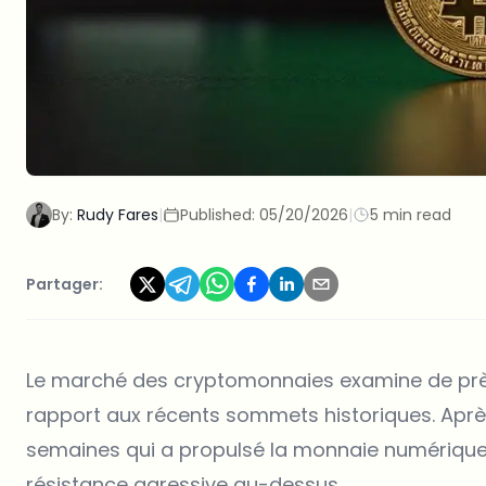
By:
Rudy Fares
|
Published:
05/20/2026
|
5 min read
Partager:
Le marché des cryptomonnaies examine de près
rapport aux récents sommets historiques. Aprè
semaines qui a propulsé la monnaie numérique a
résistance agressive au-dessus.