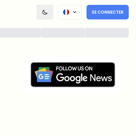
SE CONNECTER
Sur quels sujets devrions-nous
approfondir ?
Sélectionne les sujets qui t'intéressent vraiment. Tes
choix alimentent directement notre planification
éditoriale.